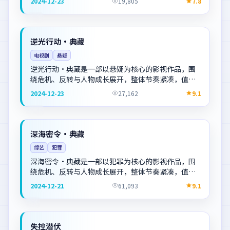
2024-12-23
19,805
7.8
杜比
中国
NEW
逆光行动·典藏
电视剧
悬疑
逆光行动·典藏是一部以悬疑为核心的影视作品，围
绕危机、反转与人物成长展开，整体节奏紧凑，值得
推荐观看。
2024-12-23
27,162
9.1
完结
美国
NEW
深海密令·典藏
综艺
犯罪
深海密令·典藏是一部以犯罪为核心的影视作品，围
绕危机、反转与人物成长展开，整体节奏紧凑，值得
推荐观看。
2024-12-21
61,093
9.1
4K
中国
NEW
失控潜伏