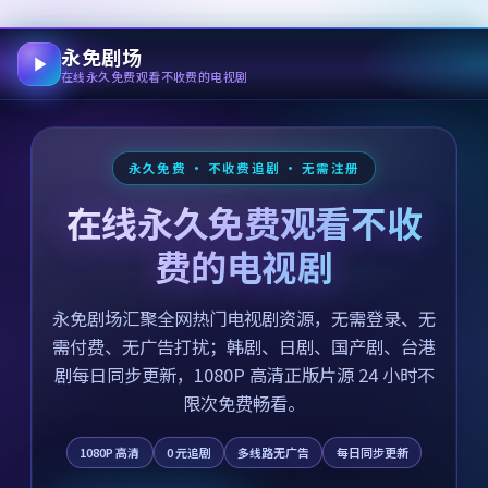
永免剧场
在线永久免费观看不收费的电视剧
永久免费 · 不收费追剧 · 无需注册
在线永久免费观看不收
费的电视剧
永免剧场汇聚全网热门电视剧资源，无需登录、无
需付费、无广告打扰；韩剧、日剧、国产剧、台港
剧每日同步更新，1080P 高清正版片源 24 小时不
限次免费畅看。
1080P 高清
0 元追剧
多线路无广告
每日同步更新