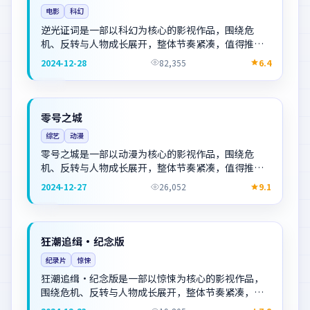
电影
科幻
逆光证词是一部以科幻为核心的影视作品，围绕危
机、反转与人物成长展开，整体节奏紧凑，值得推荐
观看。
2024-12-28
82,355
6.4
连载中
中国
NEW
零号之城
综艺
动漫
零号之城是一部以动漫为核心的影视作品，围绕危
机、反转与人物成长展开，整体节奏紧凑，值得推荐
观看。
2024-12-27
26,052
9.1
院线
中国
NEW
狂潮追缉·纪念版
纪录片
惊悚
狂潮追缉·纪念版是一部以惊悚为核心的影视作品，
围绕危机、反转与人物成长展开，整体节奏紧凑，值
得推荐观看。