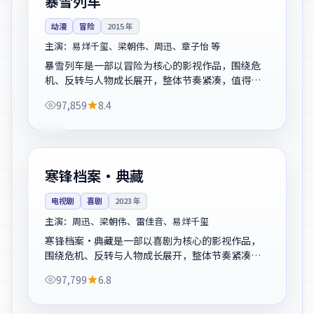
暴雪列车
动漫
冒险
2015
年
主演：
易烊千玺、梁朝伟、周迅、章子怡 等
暴雪列车是一部以冒险为核心的影视作品，围绕危
机、反转与人物成长展开，整体节奏紧凑，值得推
荐观看。
97,859
8.4
135分钟
独播
英国
寒锋档案·典藏
电视剧
喜剧
2023
年
主演：
周迅、梁朝伟、雷佳音、易烊千玺
寒锋档案·典藏是一部以喜剧为核心的影视作品，
围绕危机、反转与人物成长展开，整体节奏紧凑，
值得推荐观看。
97,799
6.8