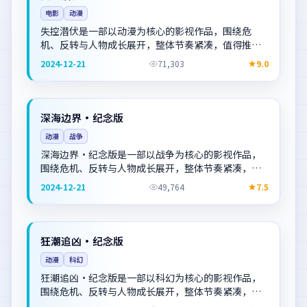
电影
动漫
失控潜伏是一部以动漫为核心的影视作品，围绕危
机、反转与人物成长展开，整体节奏紧凑，值得推荐
观看。
2024-12-21
71,303
9.0
4K
韩国
NEW
深海边界·纪念版
动漫
战争
深海边界·纪念版是一部以战争为核心的影视作品，
围绕危机、反转与人物成长展开，整体节奏紧凑，值
得推荐观看。
2024-12-21
49,764
7.5
完结
中国
NEW
狂潮追凶·纪念版
动漫
科幻
狂潮追凶·纪念版是一部以科幻为核心的影视作品，
围绕危机、反转与人物成长展开，整体节奏紧凑，值
得推荐观看。