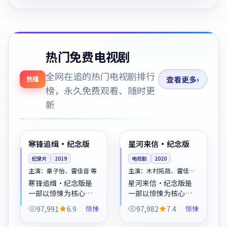
热门免费电视剧
全网在追的热门电视剧排行
查看更多
热播
榜，永久免费观看、随时更
新
99:47
99:39
院线
杜比
英国
英国
寒锋追缉·纪念版
星河来信·纪念版
纪录片
2019
电视剧
2020
主演：
章子怡、雷佳音 等
主演：
木村拓哉、雷佳音
等
寒锋追缉·纪念版是
星河来信·纪念版是
一部以惊悚为核心的
一部以惊悚为核心的
影视作品，围绕危
影视作品，围绕危
97,991
6.9
惊悚
97,982
7.4
惊悚
机、反转与人物成长
机、反转与人物成长
展开，整体节奏紧
展开，整体节奏紧
99:11
99:46
完结
连载中